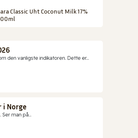
ara Classic Uht Coconut Milk 17%
400ml
026
 den vanligste indikatoren. Dette er...
 i Norge
 Ser man på...