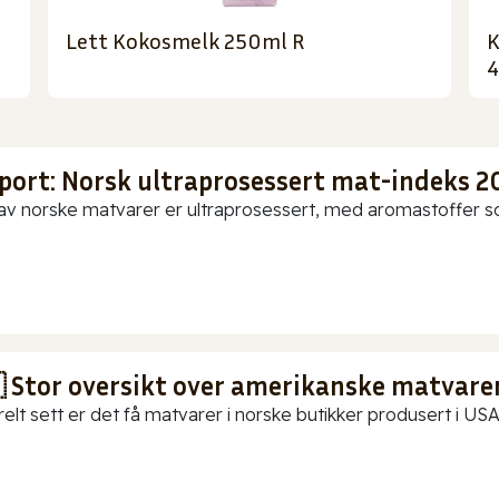
Lett Kokosmelk 250ml R
K
port: Norsk ultraprosessert mat-indeks 2
av norske matvarer er ultraprosessert, med aromastoffer som
 Stor oversikt over amerikanske matvarer
elt sett er det få matvarer i norske butikker produsert i USA.