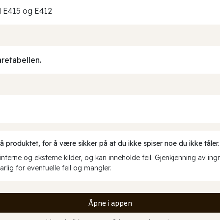
l E415 og E412
aretabellen.
produktet, for å være sikker på at du ikke spiser noe du ikke tåler.
erne og eksterne kilder, og kan inneholde feil. Gjenkjenning av ing
rlig for eventuelle feil og mangler.
Åpne i appen