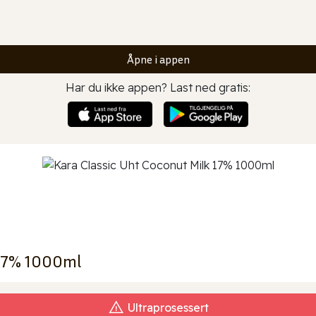
Åpne i appen
Har du ikke appen? Last ned gratis:
 17% 1000ml
Ultraprosessert