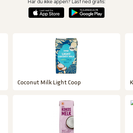
Har du ikke appen? Last ned gratis:
Coconut Milk Light Coop
K