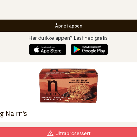
Åpne i appen
Har du ikke appen? Last ned gratis:
g Nairn's
Ultraprosessert