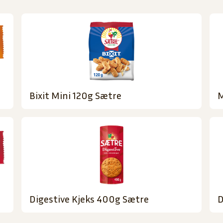
Bixit Mini 120g Sætre
M
Digestive Kjeks 400g Sætre
D