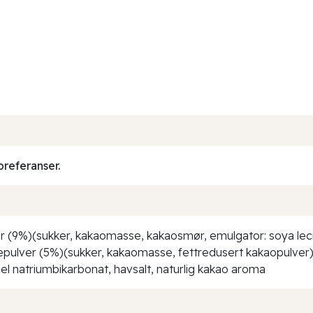
preferanser.
 (9%)(sukker, kakaomasse, kakaosmør, emulgator: soya leciti
pulver (5%)(sukker, kakaomasse, fettredusert kakaopulver), r
el natriumbikarbonat, havsalt, naturlig kakao aroma