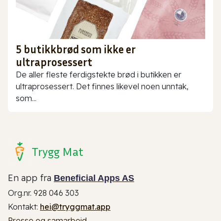
5 butikkbrød som ikke er
ultraprosessert
De aller fleste ferdigstekte brød i butikken er
ultraprosessert. Det finnes likevel noen unntak,
som...
Trygg Mat
En app fra
Beneficial Apps AS
Org.nr. 928 046 303
Kontakt:
hei@tryggmat.app
Presse og samarbeid