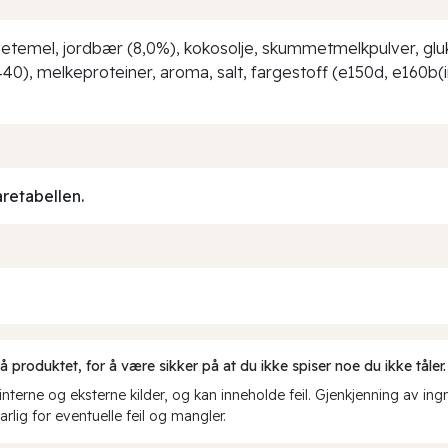
etemel, jordbær (8,0%), kokosolje, skummetmelkpulver, gluk
, e440), melkeproteiner, aroma, salt, fargestoff (e150d, e160b
aretabellen.
produktet, for å være sikker på at du ikke spiser noe du ikke tåler.
erne og eksterne kilder, og kan inneholde feil. Gjenkjenning av ing
rlig for eventuelle feil og mangler.