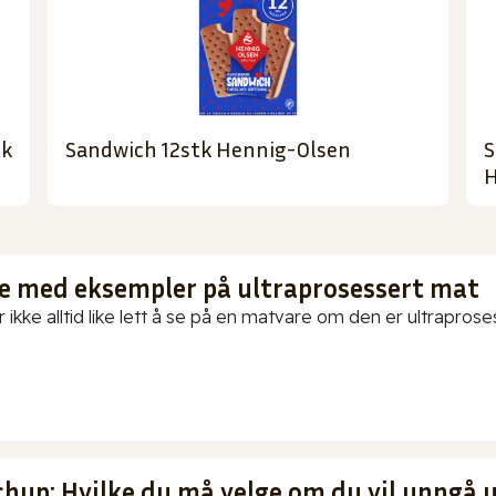
tk
Sandwich 12stk Hennig-Olsen
S
H
te med eksempler på ultraprosessert mat
 ikke alltid like lett å se på en matvare om den er ultraproses
chup: Hvilke du må velge om du vil unngå 