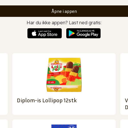
Åpne i appen
Har du ikke appen? Last ned gratis:
Diplom-is Lollipop 12stk
V
D