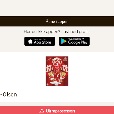
Åpne i appen
Har du ikke appen? Last ned gratis:
g-Olsen
Ultraprosessert