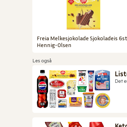
Freia Melkesjokolade Sjokoladeis 6s
Hennig-Olsen
Les også
Lis
Det er
Ket