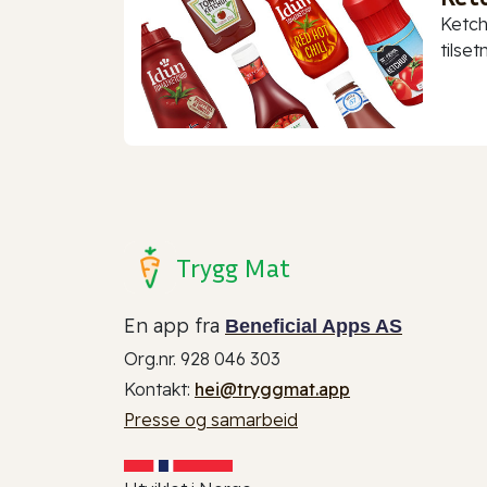
Ketch
tilset
Trygg Mat
En app fra
Beneficial Apps AS
Org.nr. 928 046 303
Kontakt:
hei@tryggmat.app
Presse og samarbeid