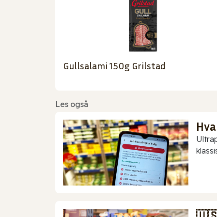
Gullsalami 150g Grilstad
Les også
Hva
Ultra
klassis
🇺