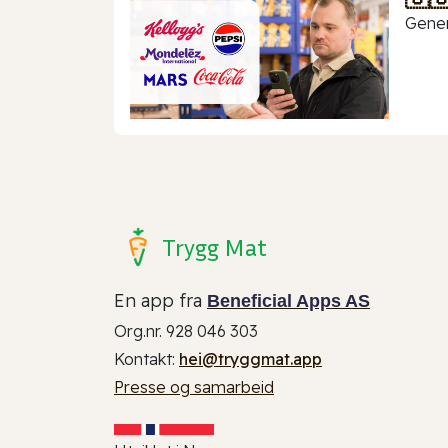
Gener
Trygg Mat
En app fra
Beneficial Apps AS
Org.nr. 928 046 303
Kontakt:
hei@tryggmat.app
Presse og samarbeid