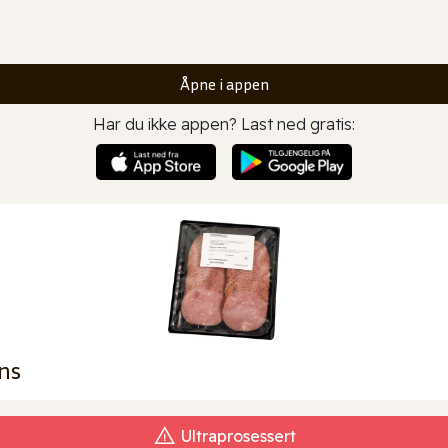
Åpne i appen
Har du ikke appen? Last ned gratis:
ns
Ultraprosessert