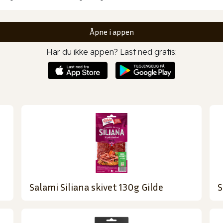
Åpne i appen
Har du ikke appen? Last ned gratis:
Salami Siliana skivet 130g Gilde
S