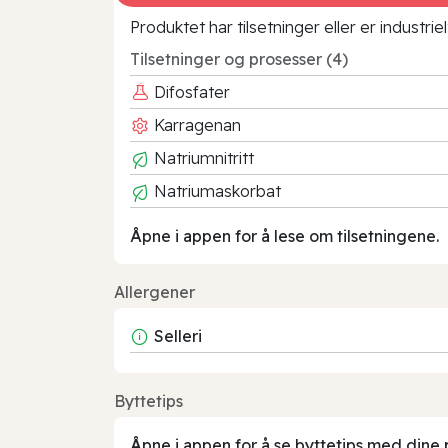
Produktet har tilsetninger eller er industr
Tilsetninger og prosesser (4)
Difosfater
Karragenan
Natriumnitritt
Natriumaskorbat
Åpne i appen for å lese om tilsetningene.
Allergener
Selleri
Byttetips
Åpne i appen for å se byttetips med dine 