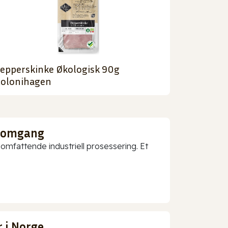
epperskinke Økologisk 90g
olonihagen
nnomgang
mfattende industriell prosessering. Et
 i Norge