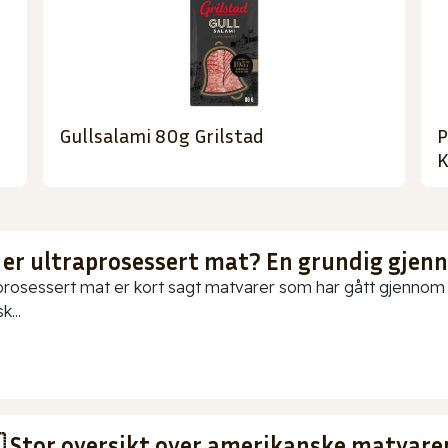
Gullsalami 80g Grilstad
P
K
 er ultraprosessert mat? En grundig gje
prosessert mat er kort sagt matvarer som har gått gjennom o
k...
 Stor oversikt over amerikanske matvarer