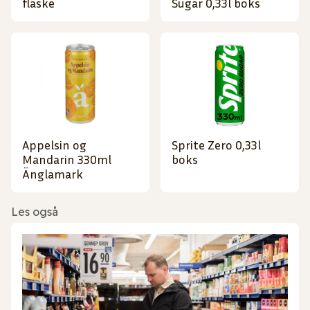
flaske
Sugar 0,33l boks
Appelsin og
Sprite Zero 0,33l
Mandarin 330ml
boks
Änglamark
Les også