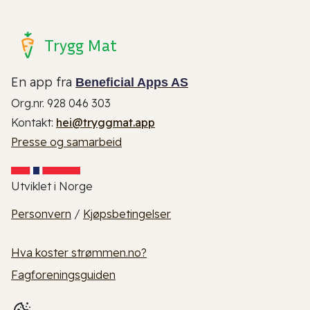
Trygg Mat
En app fra
Beneficial Apps AS
Org.nr. 928 046 303
Kontakt:
hei@tryggmat.app
Presse og samarbeid
Utviklet i Norge
Personvern
/
Kjøpsbetingelser
Hva koster strømmen.no?
Fagforeningsguiden