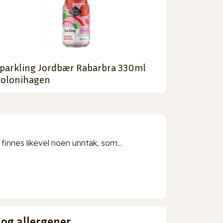
parkling Jordbær Rabarbra 330ml
olonihagen
 finnes likevel noen unntak, som...
 og allergener