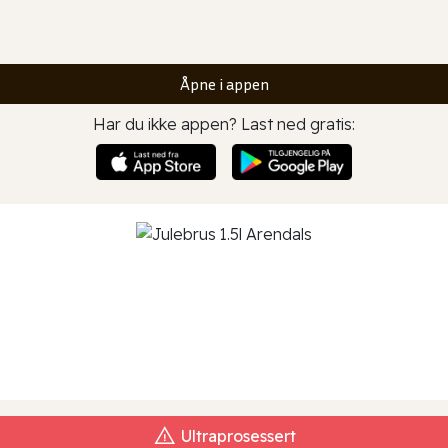
Åpne i appen
Har du ikke appen? Last ned gratis:
Ultraprosessert