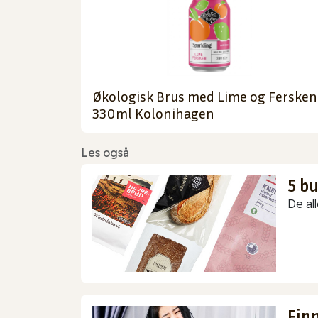
Økologisk Brus med Lime og Fersken
330ml Kolonihagen
Les også
5 b
De all
Finn