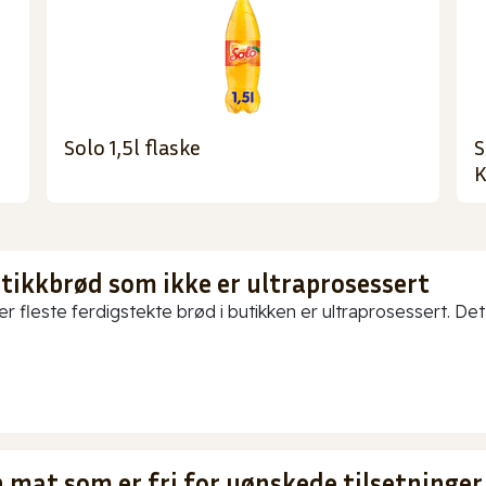
Solo 1,5l flaske
S
K
utikkbrød som ikke er ultraprosessert
er fleste ferdigstekte brød i butikken er ultraprosessert. Det
 mat som er fri for uønskede tilsetninger