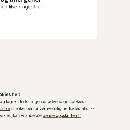
n tilsetninger. Her...
kies her!
, og lagrer derfor ingen unødvendige cookies i
usible
til enkel personvernvennlig nettsidestatistikk.
cookies, kan vi anbefale
denne oppskriften til