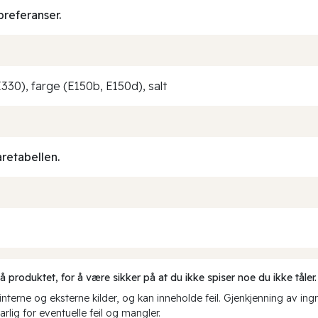
preferanser.
E330), farge (E150b, E150d), salt
aretabellen.
produktet, for å være sikker på at du ikke spiser noe du ikke tåler.
erne og eksterne kilder, og kan inneholde feil. Gjenkjenning av ing
rlig for eventuelle feil og mangler.