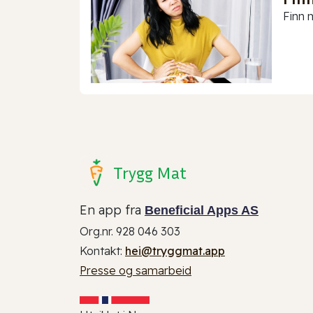
Finn m
Trygg Mat
En app fra
Beneficial Apps AS
Org.nr. 928 046 303
Kontakt:
hei@tryggmat.app
Presse og samarbeid