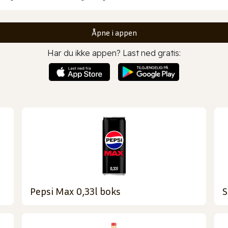
Åpne i appen
Har du ikke appen? Last ned gratis:
Pepsi Max 0,33l boks
S