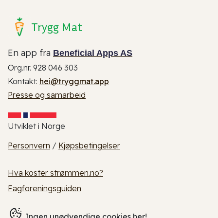
Trygg Mat
En app fra
Beneficial Apps AS
Org.nr. 928 046 303
Kontakt:
hei@tryggmat.app
Presse og samarbeid
Utviklet i Norge
Personvern
/
Kjøpsbetingelser
Hva koster strømmen.no?
Fagforeningsguiden
Ingen unødvendige cookies her!