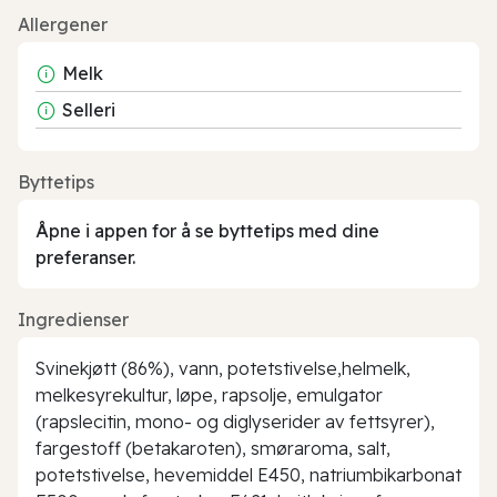
Allergener
Melk
Selleri
Byttetips
Åpne i appen for å se byttetips med dine
preferanser.
Ingredienser
Svinekjøtt (86%), vann, potetstivelse,helmelk,
melkesyrekultur, løpe, rapsolje, emulgator
(rapslecitin, mono- og diglyserider av fettsyrer),
fargestoff (betakaroten), smøraroma, salt,
potetstivelse, hevemiddel E450, natriumbikarbonat