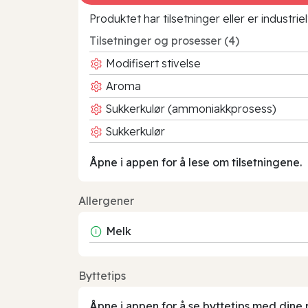
Produktet har tilsetninger eller er industr
Tilsetninger og prosesser (4)
Modifisert stivelse
Aroma
Sukkerkulør (ammoniakkprosess)
Sukkerkulør
Åpne i appen for å lese om tilsetningene.
Allergener
Melk
Byttetips
Åpne i appen for å se byttetips med dine 