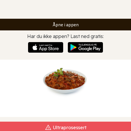
Åpne i appen
Har du ikke appen? Last ned gratis:
Ultraprosessert