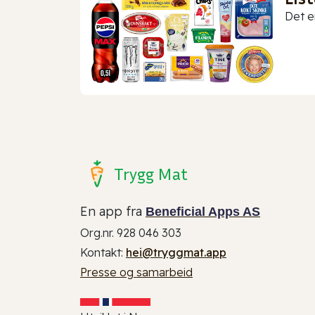
Det er
Trygg Mat
En app fra
Beneficial Apps AS
Org.nr. 928 046 303
Kontakt:
hei@tryggmat.app
Presse og samarbeid