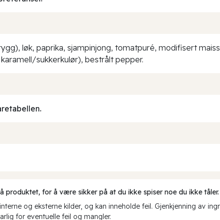
ygg), løk, paprika, sjampinjong, tomatpuré, modifisert maiss
 karamell/sukkerkulør), bestrålt pepper.
aretabellen.
produktet, for å være sikker på at du ikke spiser noe du ikke tåler.
erne og eksterne kilder, og kan inneholde feil. Gjenkjenning av ing
rlig for eventuelle feil og mangler.