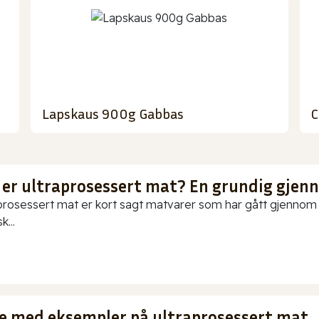
Lapskaus 900g Gabbas
C
 er ultraprosessert mat? En grundig gje
prosessert mat er kort sagt matvarer som har gått gjennom o
k...
te med eksempler på ultraprosessert mat