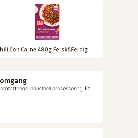
hili Con Carne 480g Fersk&Ferdig
nnomgang
mfattende industriell prosessering. Et