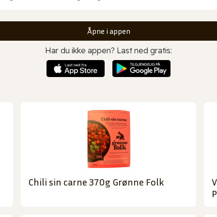
Åpne i appen
Har du ikke appen? Last ned gratis:
Chili sin carne 370g Grønne Folk
V
P