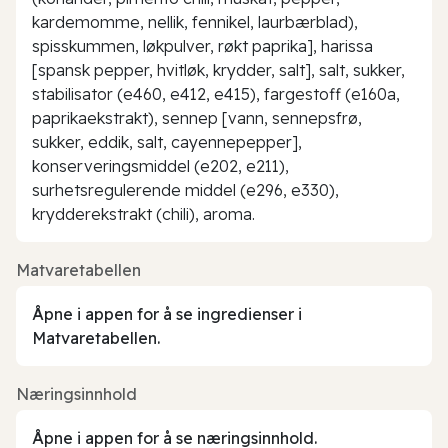
kardemomme, nellik, fennikel, laurbærblad),
spisskummen, løkpulver, røkt paprika], harissa
[spansk pepper, hvitløk, krydder, salt], salt, sukker,
stabilisator (e460, e412, e415), fargestoff (e160a,
paprikaekstrakt), sennep [vann, sennepsfrø,
sukker, eddik, salt, cayennepepper],
konserveringsmiddel (e202, e211),
surhetsregulerende middel (e296, e330),
krydderekstrakt (chili), aroma.
Matvaretabellen
Åpne i appen for å se ingredienser i
Matvaretabellen.
Næringsinnhold
Åpne i appen for å se næringsinnhold.