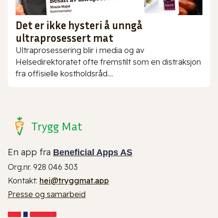
Det er ikke hysteri å unngå
ultraprosessert mat
Ultraprosessering blir i media og av
Helsedirektoratet ofte fremstilt som en distraksjon
fra offisielle kostholdsråd....
Trygg Mat
En app fra
Beneficial Apps AS
Org.nr. 928 046 303
Kontakt:
hei@tryggmat.app
Presse og samarbeid