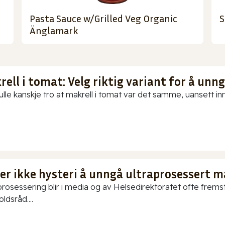
Pasta Sauce w/Grilled Veg Organic
S
Änglamark
ell i tomat: Velg riktig variant for å unn
ulle kanskje tro at makrell i tomat var det samme, uansett in
 er ikke hysteri å unngå ultraprosessert m
prosessering blir i media og av Helsedirektoratet ofte fremstil
ldsråd....