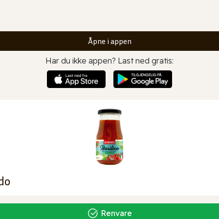
Åpne i appen
Har du ikke appen? Last ned gratis:
ado
Renvare