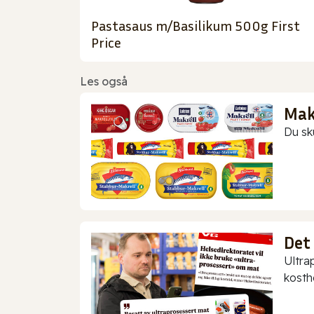
Pastasaus m/Basilikum 500g First
Price
Les også
Makr
Du sk
Det
Ultra
kostho