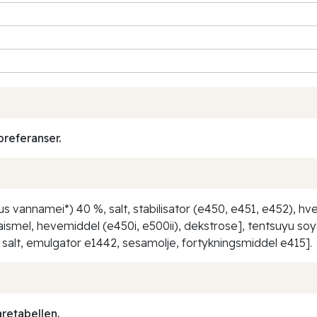
preferanser.
vannamei*) 40 %, salt, stabilisator (e450, e451, e452), hvet
maismel, hevemiddel (e450i, e500ii), dekstrose], tentsuyu so
, salt, emulgator e1442, sesamolje, fortykningsmiddel e415].
aretabellen.