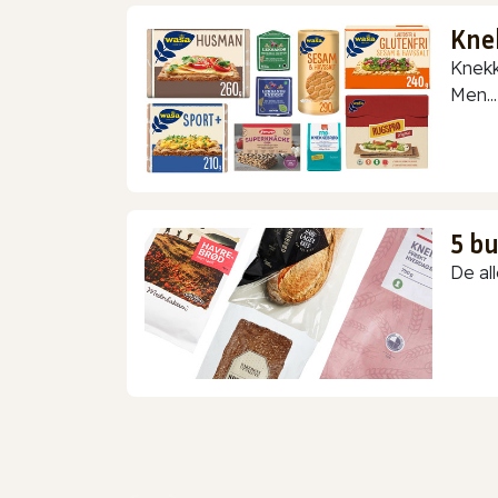
Kne
Knekk
Men...
5 b
De all