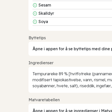
Sesam
Skalldyr
Soya
Byttetips
Åpne i appen for å se byttetips med dine 
Ingredienser
Tempurareke 89 % [hvitfotreke (pannameus 
modifisert tapiokastivelse, vann, rismel, 
soyabønner, hvete, salt), riseddik, ingefær
Matvaretabellen
Åpne i appen for å se ingredienser i Matv