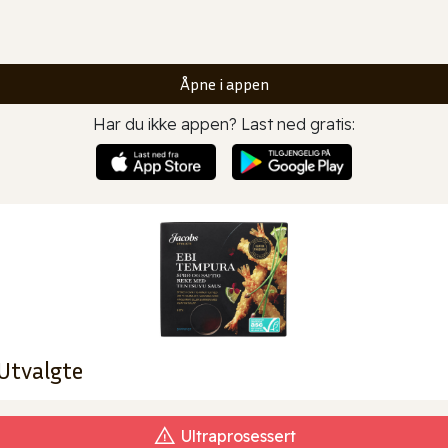
Åpne i appen
Har du ikke appen? Last ned gratis:
Utvalgte
Ultraprosessert