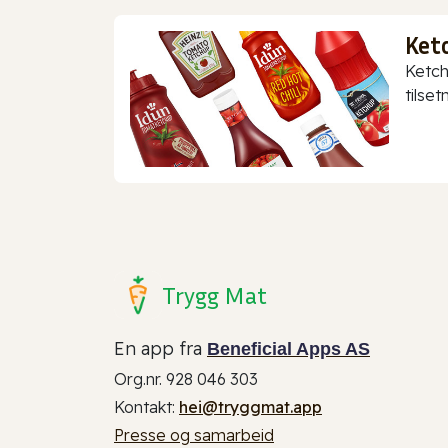
Ket
Ketch
tilset
Trygg Mat
En app fra
Beneficial Apps AS
Org.nr. 928 046 303
Kontakt:
hei@tryggmat.app
Presse og samarbeid