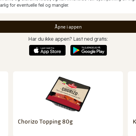
rlig for eventuelle feil og mangler.
Åpne i appen
Har du ikke appen? Last ned gratis:
Chorizo Topping 80g
K