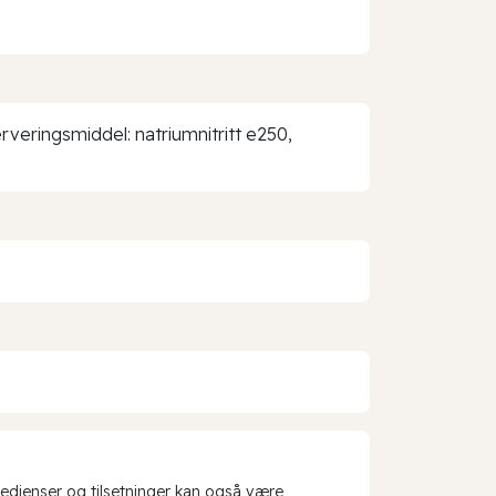
erveringsmiddel: natriumnitritt e250,
redienser og tilsetninger kan også være