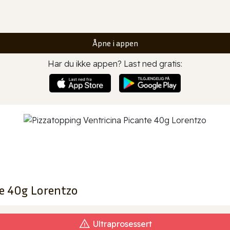
Åpne i appen
Har du ikke appen? Last ned gratis:
te 40g Lorentzo
Ultraprosessert