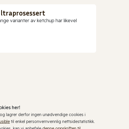
ultraprosessert
nge varianter av ketchup har likevel
kies her!
, og lagrer derfor ingen unødvendige cookies i
usible
til enkel personvernvennlig nettsidestatistikk.
cookies, kan vi anbefale
denne oppskriften til