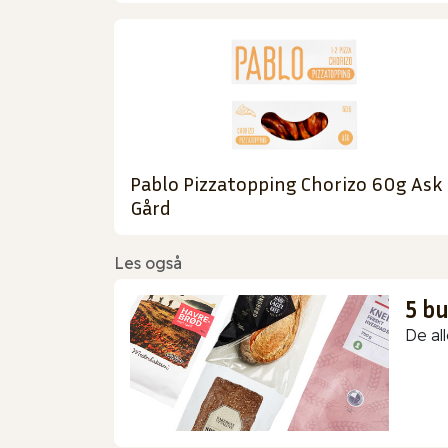
Pablo Pizzatopping Chorizo 60g Ask
Gård
Les også
5 b
De all