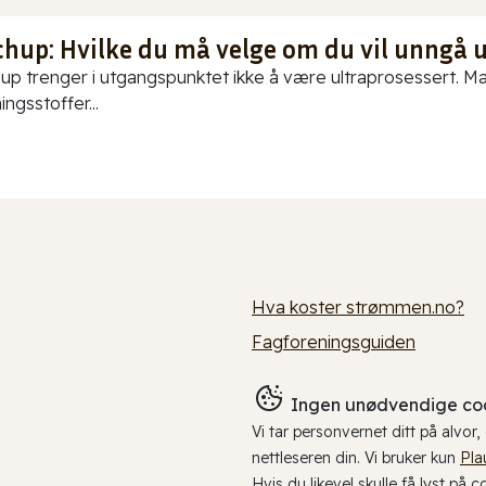
chup: Hvilke du må velge om du vil unngå 
up trenger i utgangspunktet ikke å være ultraprosessert. Ma
ningsstoffer...
Hva koster strømmen.no?
Fagforeningsguiden
Ingen unødvendige coo
Vi tar personvernet ditt på alvor
nettleseren din. Vi bruker kun
Pla
Hvis du likevel skulle få lyst på 