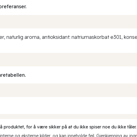
preferanser.
dder, naturlig aroma, antioksidant: natriumaskorbat e301, kons
aretabellen.
produktet, for å være sikker på at du ikke spiser noe du ikke tåler.
erne og eksterne kilder, og kan inneholde feil. Gjenkjenning av ing