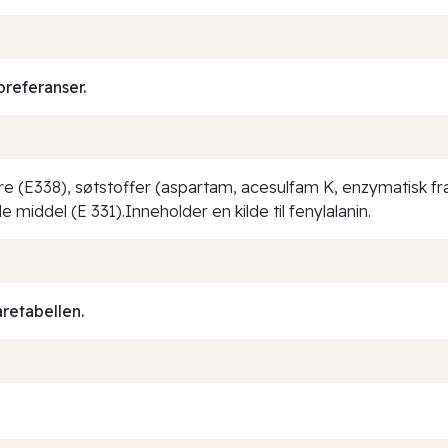
preferanser.
re (E338), søtstoffer (aspartam, acesulfam K, enzymatisk fram
middel (E 331).Inneholder en kilde til fenylalanin.
aretabellen.