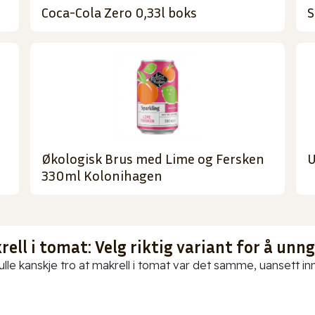
Coca-Cola Zero 0,33l boks
S
Økologisk Brus med Lime og Fersken
U
330ml Kolonihagen
ell i tomat: Velg riktig variant for å unn
ulle kanskje tro at makrell i tomat var det samme, uansett in