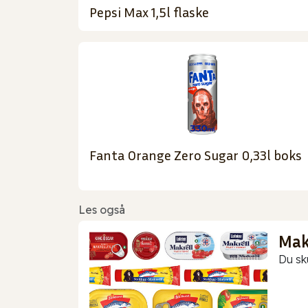
Pepsi Max 1,5l flaske
Fanta Orange Zero Sugar 0,33l boks
Les også
Makr
Du sk