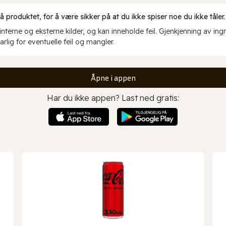
produktet, for å være sikker på at du ikke spiser noe du ikke tåler.
erne og eksterne kilder, og kan inneholde feil. Gjenkjenning av ing
rlig for eventuelle feil og mangler.
Åpne i appen
Har du ikke appen? Last ned gratis: