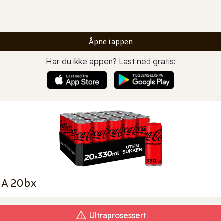
Åpne i appen
Har du ikke appen? Last ned gratis:
t A 20bx
Ultraprosessert