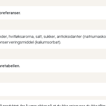
preferanser.
er, hvitløksaroma, salt, sukker, antioksidanter (natriumaskor
onserveringsmiddel (kaliumsorbat).
aretabellen.
produktet, for å være sikker på at du ikke spiser noe du ikke tåler.