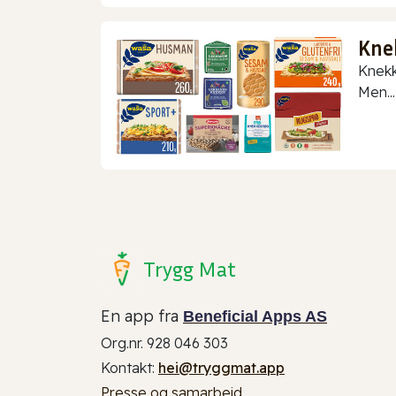
Kne
Knekk
Men...
Trygg Mat
En app fra
Beneficial Apps AS
Org.nr. 928 046 303
Kontakt:
hei@tryggmat.app
Presse og samarbeid