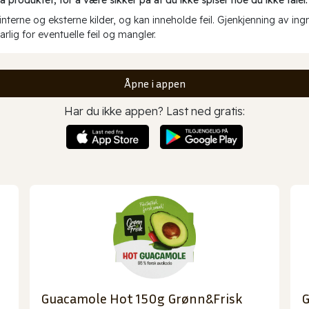
erne og eksterne kilder, og kan inneholde feil. Gjenkjenning av ing
rlig for eventuelle feil og mangler.
Åpne i appen
Har du ikke appen? Last ned gratis:
Guacamole Hot 150g Grønn&Frisk
G