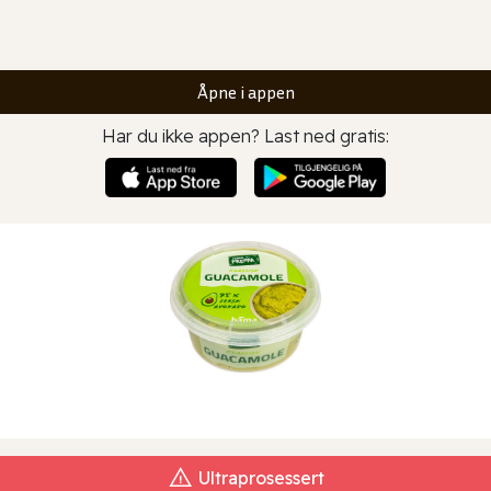
Åpne i appen
Har du ikke appen? Last ned gratis:
Ultraprosessert