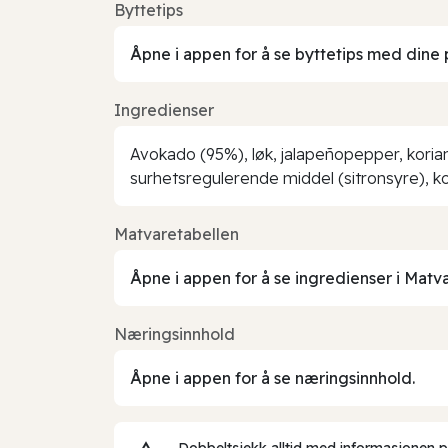
Byttetips
Åpne i appen for å se byttetips med dine 
Ingredienser
Avokado (95%), løk, jalapeñopepper, koriand
surhetsregulerende middel (sitronsyre), k
Matvaretabellen
Åpne i appen for å se ingredienser i Matv
Næringsinnhold
Åpne i appen for å se næringsinnhold.
Dobbeltsjekk alltid med informasjonen på 