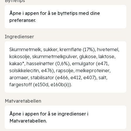
Byttetips
Åpne i appen for å se byttetips med dine
preferanser.
Ingredienser
Skummetmelk, sukker, kremfløte (17%), hvetemel,
kokosolje, skummetmelkpulver, glukose, laktose,
kakao*, hasselnøtter (0,6%), emulgator (e471,
solsikkelecitin, e476), rapsolje, melkeproteiner,
aromaer, stabilisator (e466, e412, e407), salt,
fargestoff (e150d, e160b(ii)).
Matvaretabellen
Åpne i appen for å se ingredienser i
Matvaretabellen.