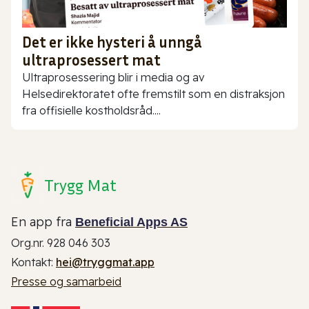
Det er ikke hysteri å unngå
ultraprosessert mat
Ultraprosessering blir i media og av
Helsedirektoratet ofte fremstilt som en distraksjon
fra offisielle kostholdsråd....
Trygg Mat
En app fra
Beneficial Apps AS
Org.nr. 928 046 303
Kontakt:
hei@tryggmat.app
Presse og samarbeid