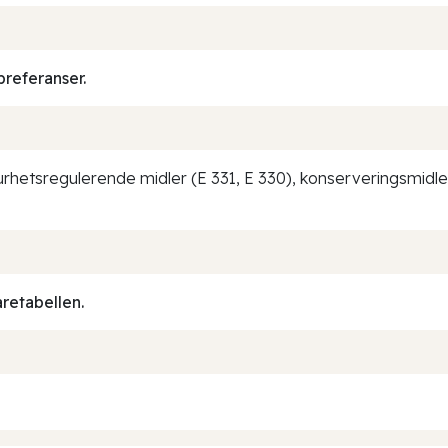
preferanser.
surhetsregulerende midler (E 331, E 330), konserveringsmidler
aretabellen.