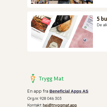
5 b
De all
Trygg Mat
En app fra
Beneficial Apps AS
Org.nr. 928 046 303
Kontakt:
hei@tryggmat.app