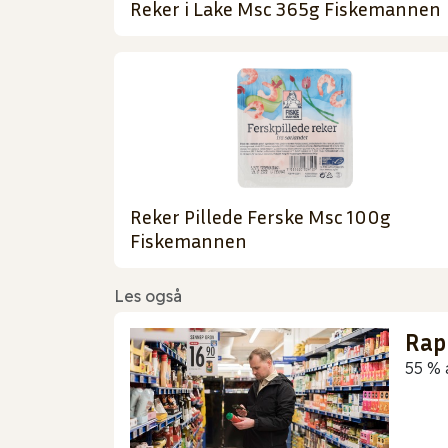
Reker i Lake Msc 365g Fiskemannen
Reker Pillede Ferske Msc 100g
Fiskemannen
Les også
Rap
55 % 