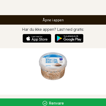
Åpne i appen
Har du ikke appen? Last ned gratis:
Renvare