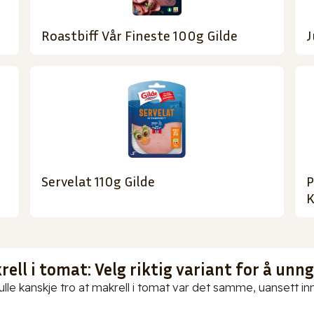
Roastbiff Vår Fineste 100g Gilde
J
Servelat 110g Gilde
P
K
ell i tomat: Velg riktig variant for å unn
ulle kanskje tro at makrell i tomat var det samme, uansett in