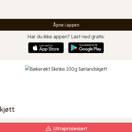
Åpne i appen
Har du ikke appen? Last ned gratis:
kjøtt
Ultraprosessert