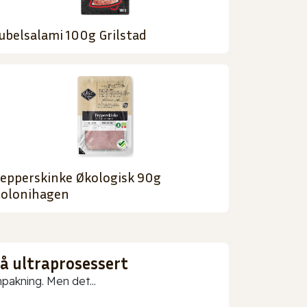
ubelsalami 100g Grilstad
epperskinke Økologisk 90g
olonihagen
gå ultraprosessert
npakning. Men det...