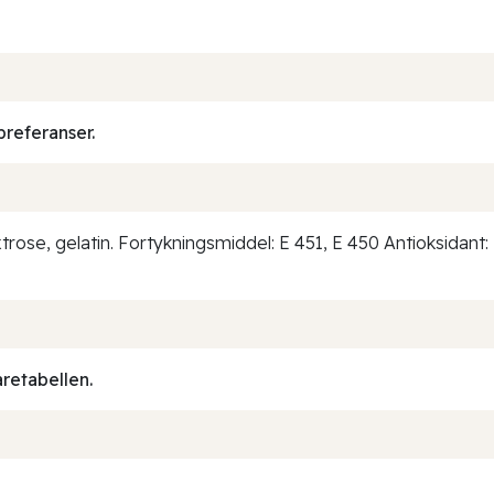
preferanser.
xtrose, gelatin. Fortykningsmiddel: E 451, E 450 Antioksidant
aretabellen.