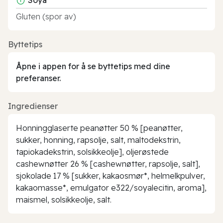
Gluten (spor av)
Byttetips
Åpne i appen for å se byttetips med dine
preferanser.
Ingredienser
Honningglaserte peanøtter 50 % [peanøtter,
sukker, honning, rapsolje, salt, maltodekstrin,
tapiokadekstrin, solsikkeolje], oljerøstede
cashewnøtter 26 % [cashewnøtter, rapsolje, salt],
sjokolade 17 % [sukker, kakaosmør*, helmelkpulver,
kakaomasse*, emulgator e322/soyalecitin, aroma],
maismel, solsikkeolje, salt.