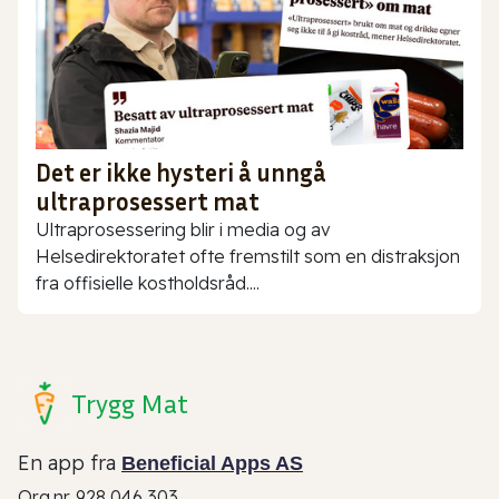
Det er ikke hysteri å unngå
ultraprosessert mat
Ultraprosessering blir i media og av
Helsedirektoratet ofte fremstilt som en distraksjon
fra offisielle kostholdsråd....
Trygg Mat
En app fra
Beneficial Apps AS
Org.nr. 928 046 303