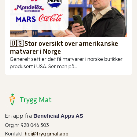
🇺🇸 Stor oversikt over amerikanske
matvarer i Norge
Generelt sett er det få matvarer i norske butikker
produsert i USA. Ser man på...
Trygg Mat
En app fra
Beneficial Apps AS
Org.nr. 928 046 303
Kontakt:
hei@tryggmat.app