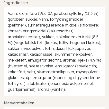
Ingredienser
Vann, kremfløte (19,6 %), jordbærsyltetøy (11,3 %)
(jordbær, sukker, vann, fortykningsmiddel
(pektiner), surhetsregulerende middel (sitronsyre),
konserveringsmiddel (kaliumsorbat),
aroniakonsentrat), sukker, sjokoladeovertrekk (8,5
%) (vegetabilsk fett (kokos, fullhydrogenert kokos),
sukker, mysepulver, fettredusert kakaopulver,
kakaosmør, kakaomasse, skummetmelkpulver,
melkefett, emulgator (lecitin), aroma), kjeks (4,9 %)
(hvetemel, hvetestivelse, emulgator (soyalecitin),
kokosfett, salt), skummetmelkpulver, mysepulver,
glukosesirup, emulgator (mono- og diglyserider av
fettsyrer), stabilisator (johannesbrødkjernemel,
guarkjernemel), aroma (vanillin).
Matvaretabellen