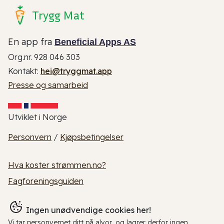
Trygg Mat
En app fra
Beneficial Apps AS
Org.nr. 928 046 303
Kontakt:
hei@tryggmat.app
Presse og samarbeid
Utviklet i Norge
Personvern
/
Kjøpsbetingelser
Hva koster strømmen.no?
Fagforeningsguiden
Ingen unødvendige cookies her!
Vi tar personvernet ditt på alvor, og lagrer derfor ingen