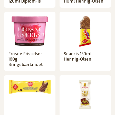
120ml Diplom-Is
110ml Hennig-Olsen
Frosne Fristelser
Snackis 150ml
160g
Hennig-Olsen
Bringebærlandet