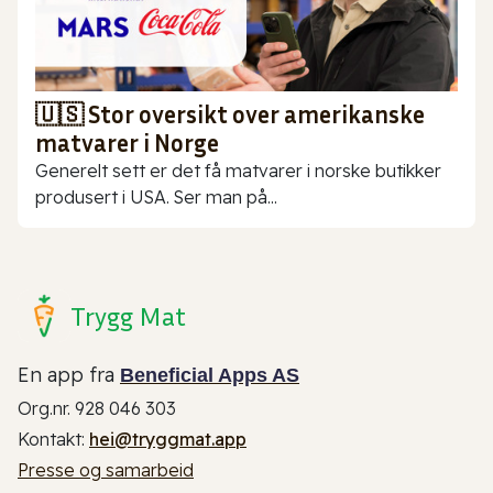
🇺🇸 Stor oversikt over amerikanske
matvarer i Norge
Generelt sett er det få matvarer i norske butikker
produsert i USA. Ser man på...
Trygg Mat
En app fra
Beneficial Apps AS
Org.nr. 928 046 303
Kontakt:
hei@tryggmat.app
Presse og samarbeid