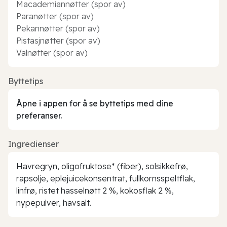
Macademiannøtter (spor av)
Paranøtter (spor av)
Pekannøtter (spor av)
Pistasjnøtter (spor av)
Valnøtter (spor av)
Byttetips
Åpne i appen for å se byttetips med dine
preferanser.
Ingredienser
Havregryn, oligofruktose* (fiber), solsikkefrø,
rapsolje, eplejuicekonsentrat, fullkornsspeltflak,
linfrø, ristet hasselnøtt 2 %, kokosflak 2 %,
nypepulver, havsalt.