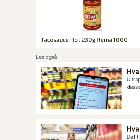
Tacosauce Hot 230g Rema 1000
Les også
Hva
Ultra
klassis
Hva
Det f