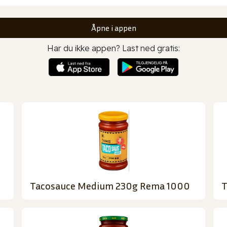
Åpne i appen
Har du ikke appen? Last ned gratis:
Tacosauce Medium 230g Rema 1000
T