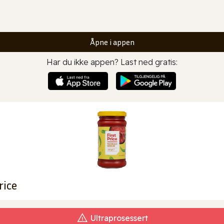
Åpne i appen
Har du ikke appen? Last ned gratis:
rice
Ultraprosessert