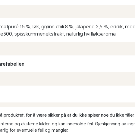
tpuré 15 %, løk, grønn chili 8 %, jalapeño 2,5 %, eddik, modif
t e300, spisskummenekstrakt, naturlig hvitløksaroma.
aretabellen.
produktet, for å være sikker på at du ikke spiser noe du ikke tåler.
erne og eksterne kilder, og kan inneholde feil. Gjenkjenning av ing
rlig for eventuelle feil og mangler.