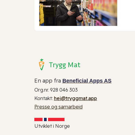
Trygg Mat
En app fra
Beneficial Apps AS
Org.nr. 928 046 303
Kontakt:
hei@tryggmat.app
Presse og samarbeid
Utviklet i Norge