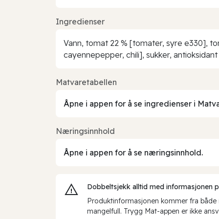
Ingredienser
Vann, tomat 22 % [tomater, syre e330], toma
cayennepepper, chili], sukker, antioksidan
Matvaretabellen
Åpne i appen for å se ingredienser i Matv
Næringsinnhold
Åpne i appen for å se næringsinnhold.
Dobbeltsjekk alltid med informasjonen på 
Produktinformasjonen kommer fra både int
mangelfull. Trygg Mat-appen er ikke ansva