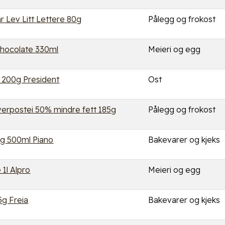
ar Lev Litt Lettere 80g
Pålegg og frokost
Chocolate 330ml
Meieri og egg
 200g President
Ost
erpostei 50% mindre fett 185g
Pålegg og frokost
ing 500ml Piano
Bakevarer og kjeks
 1l Alpro
Meieri og egg
g Freia
Bakevarer og kjeks