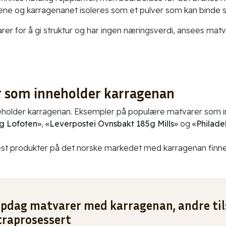
ene og karragenanet isoleres som et pulver som kan binde
rer for å gi struktur og har ingen næringsverdi, ansees ma
r som inneholder karragenan
eholder karragenan. Eksempler på populære matvarer som i
g Lofoten»
,
«Leverpostei Ovnsbakt 185g Mills»
og
«Philade
est produkter på det norske markedet med karragenan finne
pdag matvarer med karragenan, andre til
traprosessert