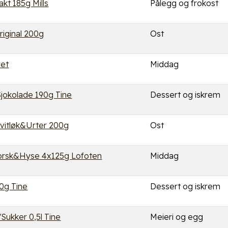
kt 185g Mills
Pålegg og frokost
riginal 200g
Ost
ret
Middag
Sjokolade 190g Tine
Dessert og iskrem
Hvitløk&Urter 200g
Ost
orsk&Hyse 4x125g Lofoten
Middag
50g Tine
Dessert og iskrem
Sukker 0,5l Tine
Meieri og egg