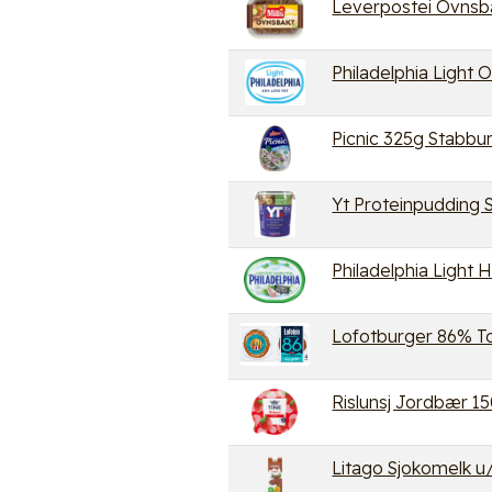
Leverpostei Ovnsba
Philadelphia Light O
Picnic 325g Stabbu
Yt Proteinpudding 
Philadelphia Light 
Lofotburger 86% T
Rislunsj Jordbær 1
Litago Sjokomelk u/