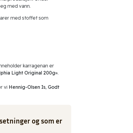
 seg med vann.
tvarer med stoffet som
nneholder karragenan er
lphia Light Original 200g»
.
r vi
Hennig-Olsen Is
,
Godt
setninger og som er