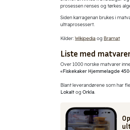
prosessen renses og tørkes alg
Siden karragenan brukes i matva
ultraprosessert.
Kilder:
Wikipedia
og
Bramat
Liste med matvare
Over 1000 norske matvarer inn
«Fiskekaker Hjemmelagde 450
Blant leverandørene som har fl
Lokalt
og
Orkla
.
Op
ul