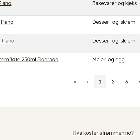
Piano
Bakevarer og kjeks
 Piano
Dessert og iskrem
l Piano
Dessert og iskrem
remfløte 250ml Eldorado
Meieri og egg
«
‹
1
2
3
Hva koster strømmen.no?