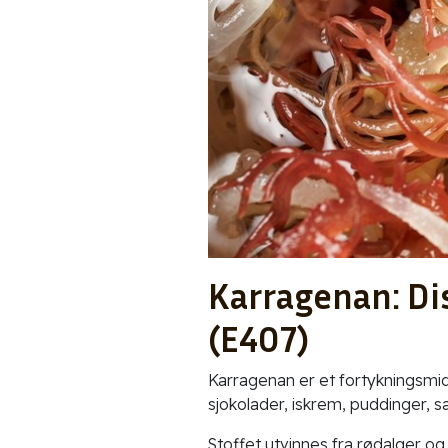
Karragenan: Di
(E407)
Karragenan er et fortykningsmidd
sjokolader, iskrem, puddinger, s
Stoffet utvinnes fra rødalger og