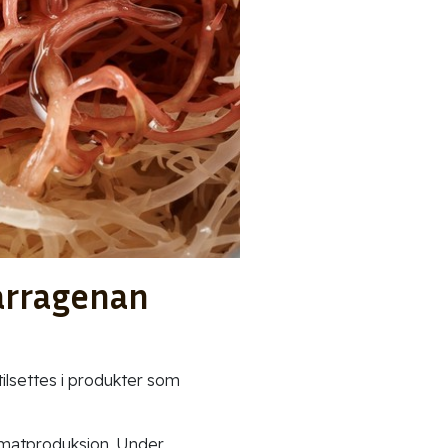
arragenan
tilsettes i produkter som
 i matproduksjon. Under