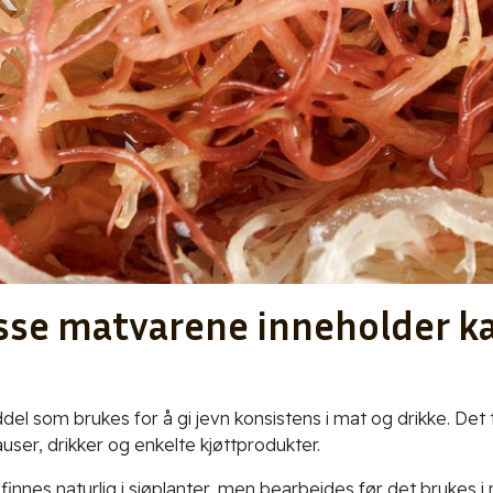
sse matvarene inneholder k
el som brukes for å gi jevn konsistens i mat og drikke. Det 
auser, drikker og enkelte kjøttprodukter.
 finnes naturlig i sjøplanter, men bearbeides før det brukes