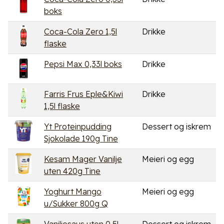
boks
Coca-Cola Zero 1,5l
Drikke
flaske
Pepsi Max 0,33l boks
Drikke
Farris Frus Eple&Kiwi
Drikke
1,5l flaske
Yt Proteinpudding
Dessert og iskrem
Sjokolade 190g Tine
Kesam Mager Vanilje
Meieri og egg
uten 420g Tine
Yoghurt Mango
Meieri og egg
u/Sukker 800g Q