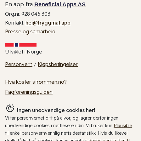
En app fra
Beneficial Apps AS
Org.nr. 928 046 303
Kontakt:
hei@tryggmat.app
Presse og samarbeid
Utviklet i Norge
Personvern
/
Kjøpsbetingelser
Hva koster strømmen.no?
Fagforeningsguiden
Ingen unødvendige cookies her!
Vi tar personvernet ditt på alvor, og lagrer derfor ingen
unødvendige cookies i nettleseren din. Vi bruker kun
Plausible
til enkel personvernvennlig nettsidestatistikk. Hvis du likevel
skulle få lyst på cookies, kan vi anbefale
denne oppskriften til