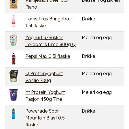
Vaniljesaus uten 0,5l
Dessert og iskrem
Piano
Farris Frus Bringebær
Drikke
1,5l flaske
Yoghurt u/Sukker
Meieri og egg
Jordbær&Lime 800g Q
Pepsi Max 0,5l flaske
Drikke
Q Proteinyoghurt
Meieri og egg
Vanilje 700g
Yt Protein Yoghurt
Meieri og egg
Pasjon 430g Tine
Powerade Sport
Drikke
Mountain Blast 0,5l
flaske