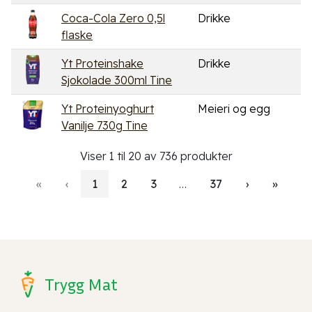
Coca-Cola Zero 0,5l
Drikke
flaske
Yt Proteinshake
Drikke
Sjokolade 300ml Tine
Yt Proteinyoghurt
Meieri og egg
Vanilje 730g Tine
Viser 1 til 20 av 736 produkter
«
‹
1
2
3
…
37
›
»
Trygg Mat